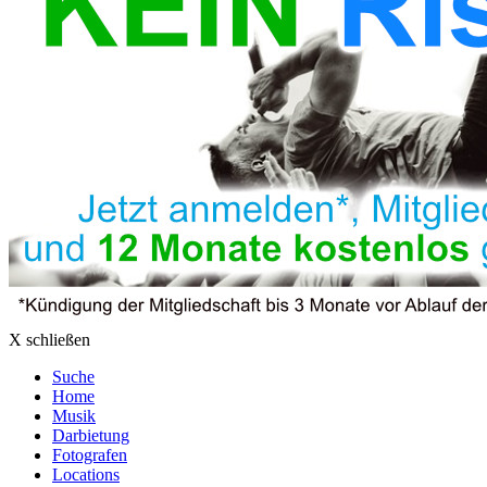
X schließen
Suche
Home
Musik
Darbietung
Fotografen
Locations