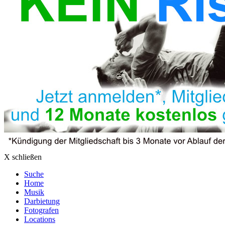
X schließen
Suche
Home
Musik
Darbietung
Fotografen
Locations