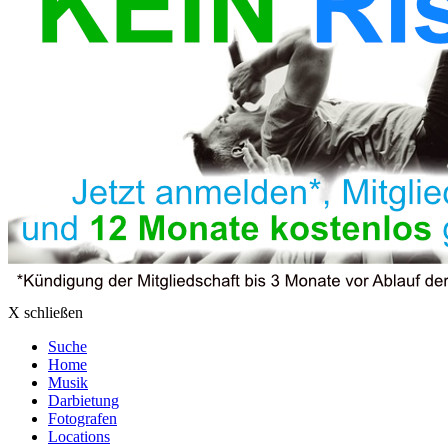
X schließen
Suche
Home
Musik
Darbietung
Fotografen
Locations