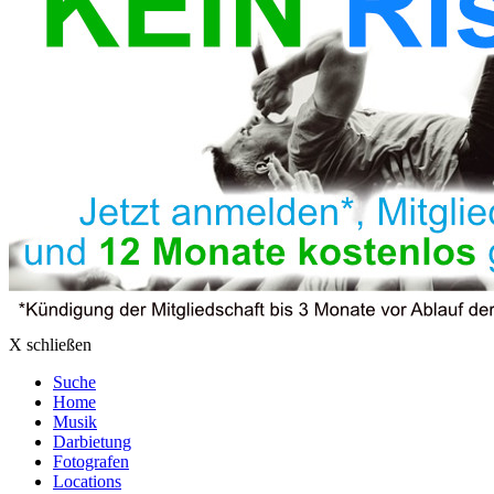
X schließen
Suche
Home
Musik
Darbietung
Fotografen
Locations