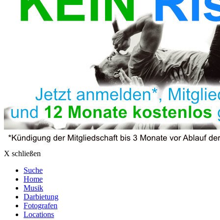
X schließen
Suche
Home
Musik
Darbietung
Fotografen
Locations