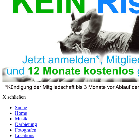
X schließen
Suche
Home
Musik
Darbietung
Fotografen
Locations