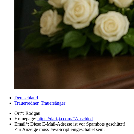
Deutschland
Trauerredner, Trauersänger
Ort*:
Rodgau
Homepage:
https://dari-ja.com/#Abschied
Email*:
Diese E-Mail-Adresse ist vor Spambots geschützt!
Zur Anzeige muss JavaScript eingeschaltet sein.