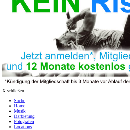
X schließen
Suche
Home
Musik
Darbietung
Fotografen
Locations