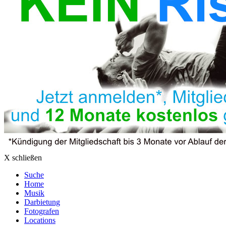
X schließen
Suche
Home
Musik
Darbietung
Fotografen
Locations