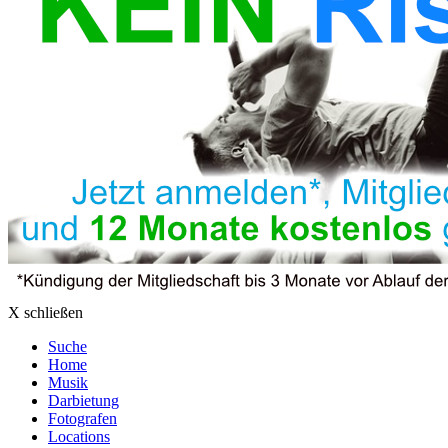
X schließen
Suche
Home
Musik
Darbietung
Fotografen
Locations