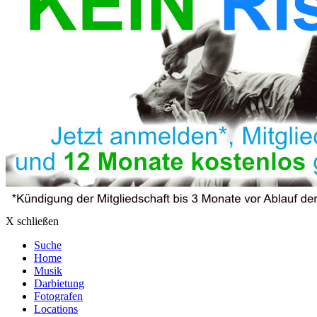
X schließen
Suche
Home
Musik
Darbietung
Fotografen
Locations