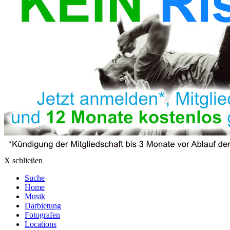
X schließen
Suche
Home
Musik
Darbietung
Fotografen
Locations