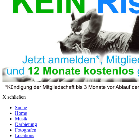
X schließen
Suche
Home
Musik
Darbietung
Fotografen
Locations