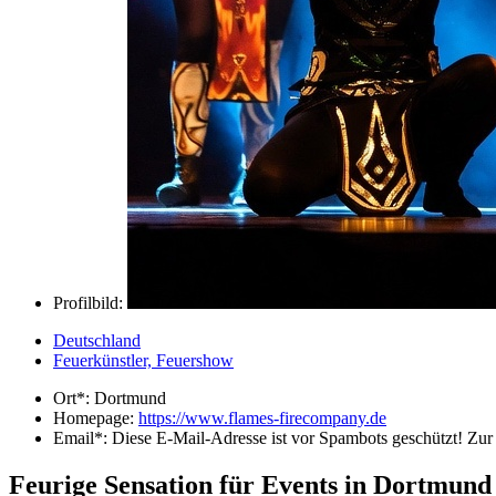
Profilbild:
Deutschland
Feuerkünstler, Feuershow
Ort*:
Dortmund
Homepage:
https://www.flames-firecompany.de
Email*:
Diese E-Mail-Adresse ist vor Spambots geschützt! Zur 
Feurige Sensation für Events in Dortmu