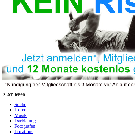
X schließen
Suche
Home
Musik
Darbietung
Fotografen
Locations