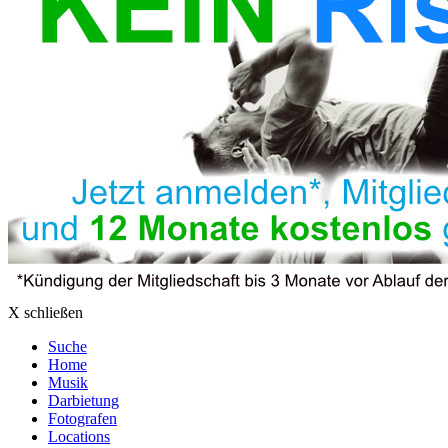
X schließen
Suche
Home
Musik
Darbietung
Fotografen
Locations