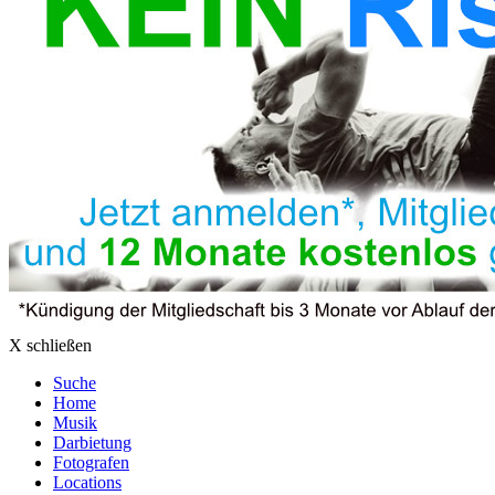
X schließen
Suche
Home
Musik
Darbietung
Fotografen
Locations