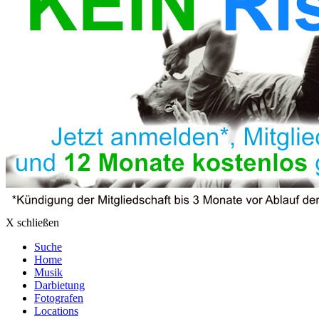
X schließen
Suche
Home
Musik
Darbietung
Fotografen
Locations