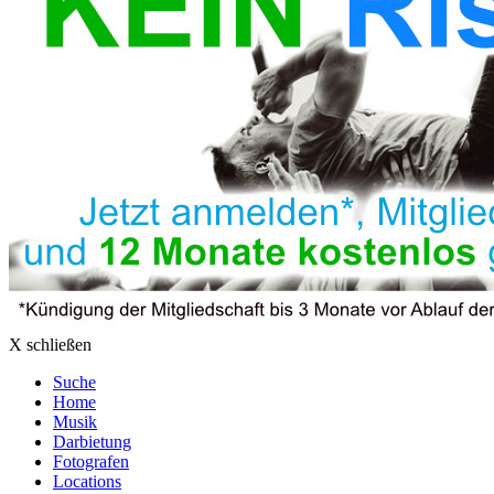
X schließen
Suche
Home
Musik
Darbietung
Fotografen
Locations