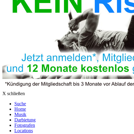
X schließen
Suche
Home
Musik
Darbietung
Fotografen
Locations