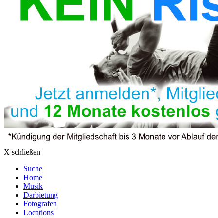
X schließen
Suche
Home
Musik
Darbietung
Fotografen
Locations