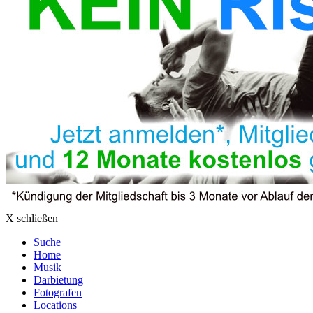
X schließen
Suche
Home
Musik
Darbietung
Fotografen
Locations