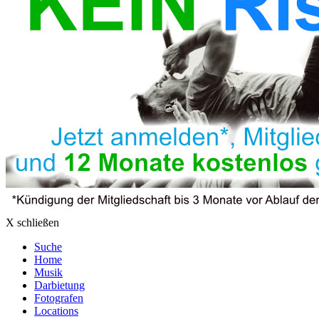
X schließen
Suche
Home
Musik
Darbietung
Fotografen
Locations