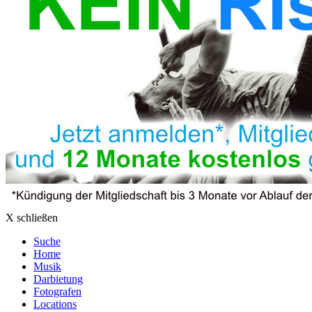
X schließen
Suche
Home
Musik
Darbietung
Fotografen
Locations