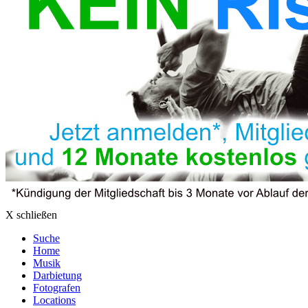
X schließen
Suche
Home
Musik
Darbietung
Fotografen
Locations