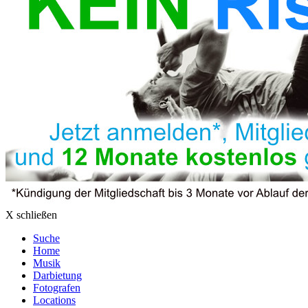
X schließen
Suche
Home
Musik
Darbietung
Fotografen
Locations