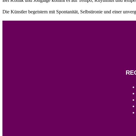
Bei Komik und Jonglage kommt es auf Tempo, Rhythmus und temperam
Die Künstler begeistern mit Spontanität, Selbstironie und einer unv
RE