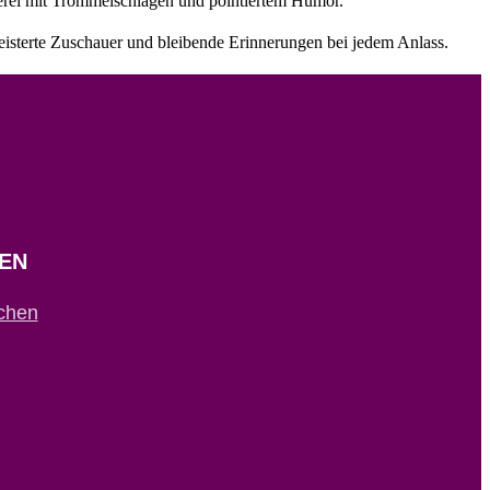
rei mit Trommelschlägen und pointiertem Humor.
eisterte Zuschauer und bleibende Erinnerungen bei jedem Anlass.
EN
chen