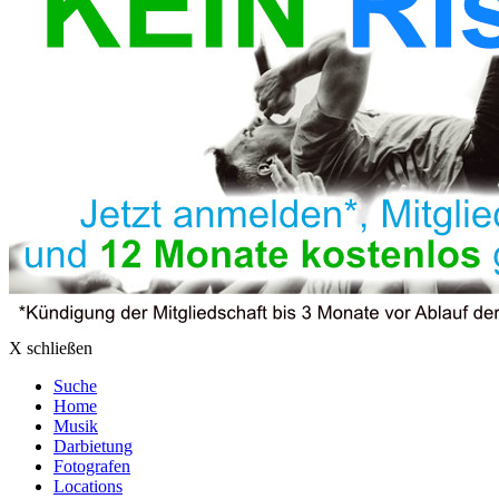
X schließen
Suche
Home
Musik
Darbietung
Fotografen
Locations