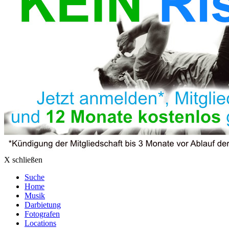
X schließen
Suche
Home
Musik
Darbietung
Fotografen
Locations