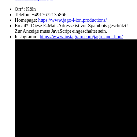
Ort*:
Köln
Telefon:
+4917672135866
Homepage:
https://www.jago-l-ion.productions/
Email*:
Diese E-Mail-Adresse ist vor Spambots geschützt!
Zur Anzeige muss JavaScript eingeschaltet sein.
Instagramm:
https://www.instagram.com/jago_and_lion/