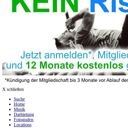
X schließen
Suche
Home
Musik
Darbietung
Fotografen
Locations