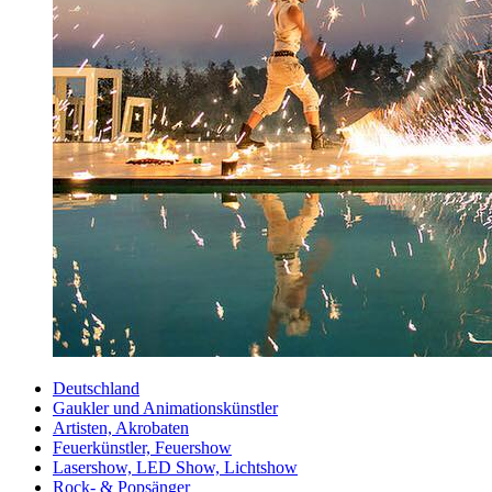
Deutschland
Gaukler und Animationskünstler
Artisten, Akrobaten
Feuerkünstler, Feuershow
Lasershow, LED Show, Lichtshow
Rock- & Popsänger