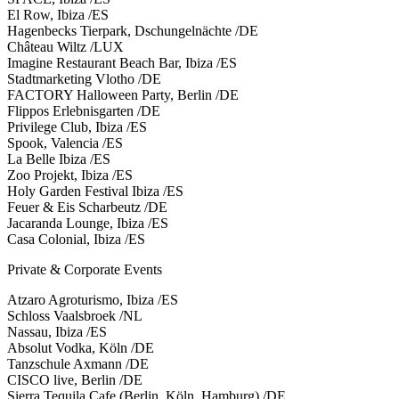
El Row, Ibiza /ES
Hagenbecks Tierpark, Dschungelnächte /DE
Château Wiltz /LUX
Imagine Restaurant Beach Bar, Ibiza /ES
Stadtmarketing Vlotho /DE
FACTORY Halloween Party, Berlin /DE
Flippos Erlebnisgarten /DE
Privilege Club, Ibiza /ES
Spook, Valencia /ES
La Belle Ibiza /ES
Zoo Projekt, Ibiza /ES
Holy Garden Festival Ibiza /ES
Feuer & Eis Scharbeutz /DE
Jacaranda Lounge, Ibiza /ES
Casa Colonial, Ibiza /ES
Private & Corporate Events
Atzaro Agroturismo, Ibiza /ES
Schloss Vaalsbroek /NL
Nassau, Ibiza /ES
Absolut Vodka, Köln /DE
Tanzschule Axmann /DE
CISCO live, Berlin /DE
Sierra Tequila Cafe (Berlin, Köln, Hamburg) /DE