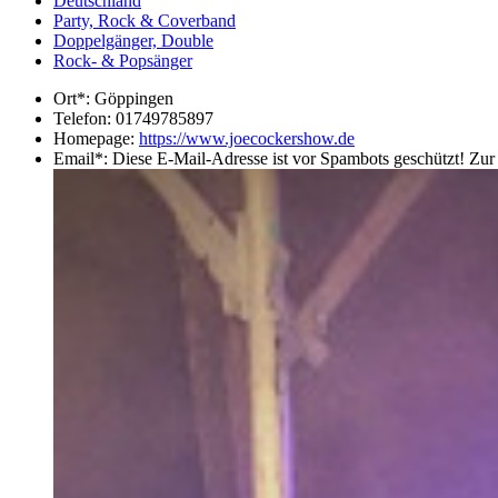
Deutschland
Party, Rock & Coverband
Doppelgänger, Double
Rock- & Popsänger
Ort*:
Göppingen
Telefon:
01749785897
Homepage:
https://www.joecockershow.de
Email*:
Diese E-Mail-Adresse ist vor Spambots geschützt! Zur 