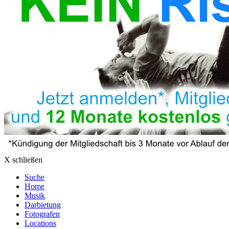
X schließen
Suche
Home
Musik
Darbietung
Fotografen
Locations