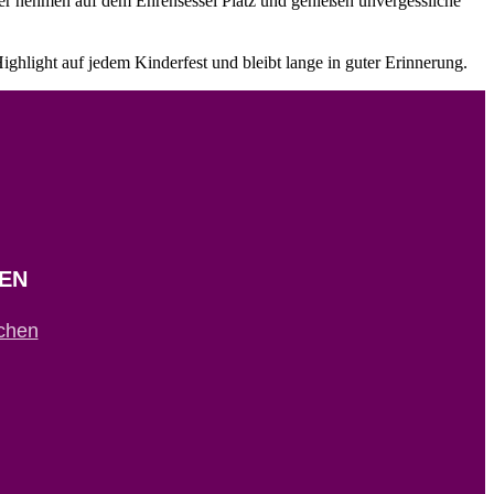
mer nehmen auf dem Ehrensessel Platz und genießen unvergessliche
ighlight auf jedem Kinderfest und bleibt lange in guter Erinnerung.
EN
chen