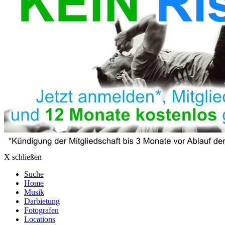
X schließen
Suche
Home
Musik
Darbietung
Fotografen
Locations