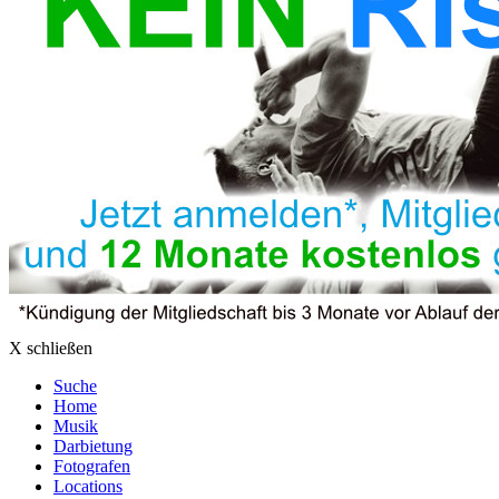
X schließen
Suche
Home
Musik
Darbietung
Fotografen
Locations