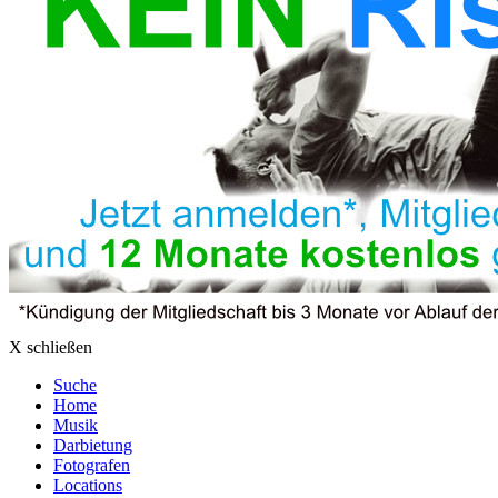
X schließen
Suche
Home
Musik
Darbietung
Fotografen
Locations