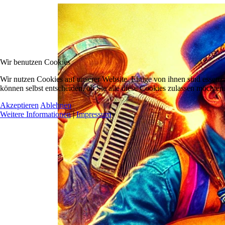
Wir benutzen Cookies
Wir nutzen Cookies auf unserer Website. Einige von ihnen sind essenzi
können selbst entscheiden, ob Sie alle diese Cookies zulassen möchten.
Akzeptieren
Ablehnen
Weitere Informationen
|
Impressum