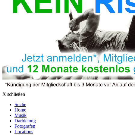
X schließen
Suche
Home
Musik
Darbietung
Fotografen
Locations